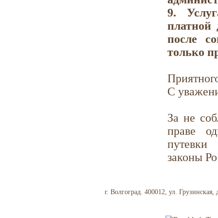
9. Услу
платной 
после с
только п
Приятного
С уважени
За не со
праве од
путевки 
законы Р
г. Волгоград. 400012, ул. Грузинская