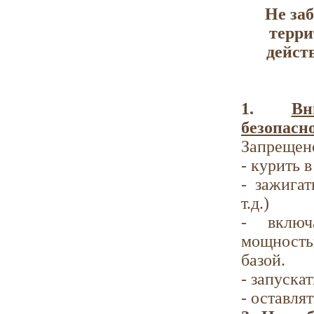
Не за
терри
дейст
1.
Вн
безопасн
Запрещен
- курить 
- зажига
т.д.)
- включ
мощность
базой.
- запуска
- оставля