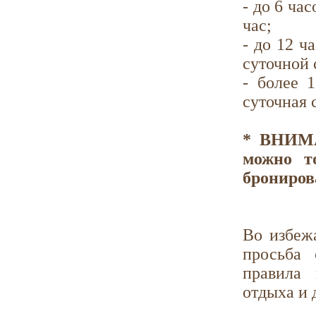
- до 6 ча
час;
- до 12 ч
суточной 
- более 1
суточная 
* ВНИМА
можно т
брониров
Во избеж
просьба 
правила 
отдыха и