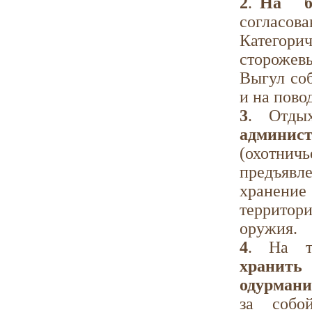
2
.
На ба
согласова
Категори
сторожевы
Выгул соб
и на пово
3
. Отд
админис
(охотнич
предъявл
хранени
территор
оружия.
4
. На т
хранит
одурмани
за собо