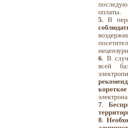
последую
оплаты.
5
. В пер
соблюда
воздержи
посетител
нецензур
6
. В слу
всей ба
электр
рекоменд
коротко
электрона
7
.
Беспр
территор
8
.
Необхо
админист