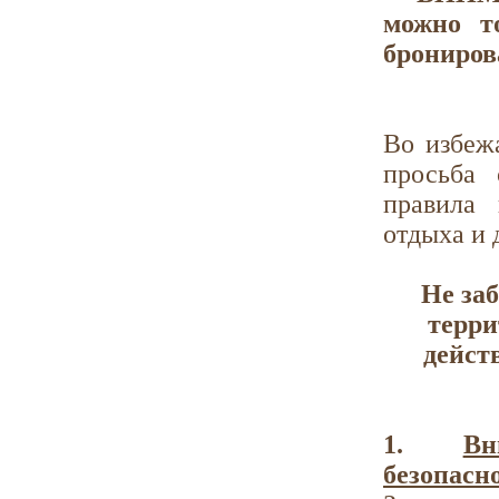
можно т
брониров
Во избеж
просьба 
правила 
отдыха и
Не за
терри
дейст
1.
Вн
безопасн