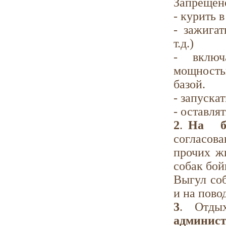
Запрещен
- курить 
- зажига
т.д.)
- включ
мощность
базой.
- запуска
- оставля
2
.
На ба
согласова
прочих ж
собак бой
Выгул соб
и на пово
3
. Отд
админис