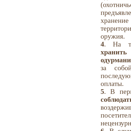
(охотнич
предъявл
хранени
территор
оружия.
4
. На т
хранит
одурмани
за собо
последую
оплаты.
5
. В пер
соблюда
воздержи
посетител
нецензур