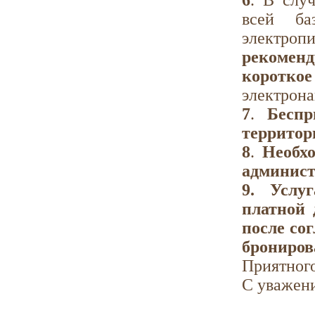
6
. В слу
всей ба
электр
рекоменд
коротко
электрона
7
.
Беспр
территор
8
.
Необхо
админист
9. Услу
платной 
после со
брониров
Приятного
С уважени