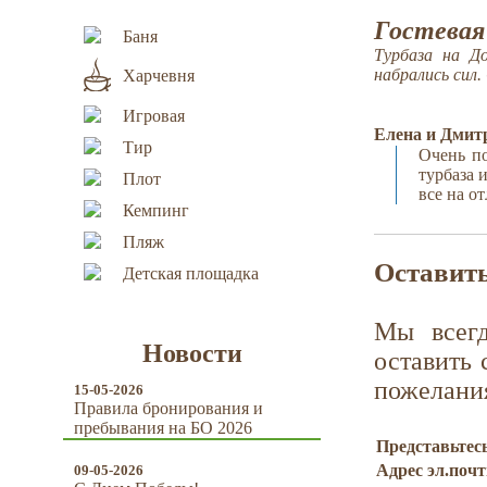
Гостевая
Баня
Турбаза на Д
набрались сил
Харчевня
Игровая
Елена и Дми
Тир
Очень по
турбаза 
Плот
все на о
Кемпинг
Пляж
Оставить
Детская площадка
Мы всег
Новости
оставить 
пожелани
15-05-2026
Правила бронирования и
пребывания на БО 2026
Представьтес
Адрес эл.поч
09-05-2026