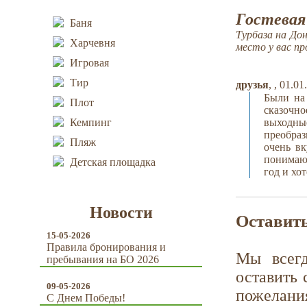
Гостевая
Баня
Турбаза на До
Харчевня
место у вас пр
Игровая
Тир
друзья
, , 01.0
Были на 
Плот
сказочн
Кемпинг
выходные
преобраз
Пляж
очень вк
понимаю
Детская площадка
год и хо
Новости
Оставить
15-05-2026
Правила бронирования и
Мы всег
пребывания на БО 2026
оставить 
09-05-2026
пожелани
С Днем Победы!